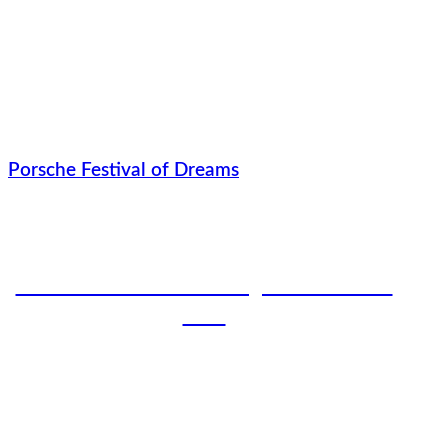
Porsche Festival of Dreams
Ein Incentive für 900 Kolleg:innen aus aller
Welt