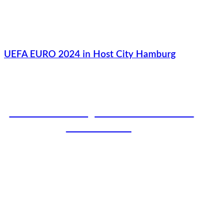
UEFA EURO 2024 in Host City Hamburg
Der 75. Geburtstag der Marke Porsche am
Hockenheimring