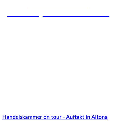
Der Auftakt einer neuen
Veranstaltungsreihe der Handelskammer
Handelskammer on tour - Auftakt in Altona