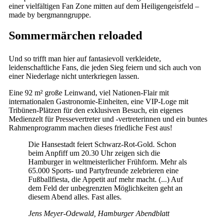
einer vielfältigen Fan Zone mitten auf dem Heiligengeistfeld –
made by bergmanngruppe.
Sommermärchen reloaded
Und so trifft man hier auf fantasievoll verkleidete,
leidenschaftliche Fans, die jeden Sieg feiern und sich auch von
einer Niederlage nicht unterkriegen lassen.
Eine 92 m² große Leinwand, viel Nationen-Flair mit
internationalen Gastronomie-Einheiten, eine VIP-Loge mit
Tribünen-Plätzen für den exklusiven Besuch, ein eigenes
Medienzelt für Pressevertreter und -vertreterinnen und ein buntes
Rahmenprogramm machen dieses friedliche Fest aus!
Die Hansestadt feiert Schwarz-Rot-Gold. Schon
beim Anpfiff um 20.30 Uhr zeigen sich die
Hamburger in weltmeisterlicher Frühform. Mehr als
65.000 Sports- und Partyfreunde zelebrieren eine
Fußballfiesta, die Appetit auf mehr macht. (...) Auf
dem Feld der unbegrenzten Möglichkeiten geht an
diesem Abend alles. Fast alles.
Jens Meyer-Odewald, Hamburger Abendblatt