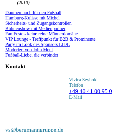
(2010)
Daumen hoch für den Fußball
Hamburg-Kulisse mit Michel
Sicherheits- und Zugangskontrollen
Bühnenshow mit Medienpartner
Fan Feste - keine reine Männerdomäne
VIP Lounge - Treffpunkt für B2B & Prominente
Party im Look des Sponsors LIDL
Moderiert von John Ment
Fußball-Liebe, die verbindet
Kontakt
Vivica Seybold
Telefon
+49 40 41 00 95 0
E-Mail
vs@bergmanngruppe.de